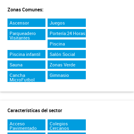
Zonas Comunes:
Ascensor
Juegos
Parqueadero
Portería:24 Horas
Visitantes
Piscina
Piscina infantil
Salón Social
Sauna
Zonas Verde
Cancha
Gimnasio
MicroFutbol
Características del sector
Acceso
Colegios
Pavimentado
Cercanos